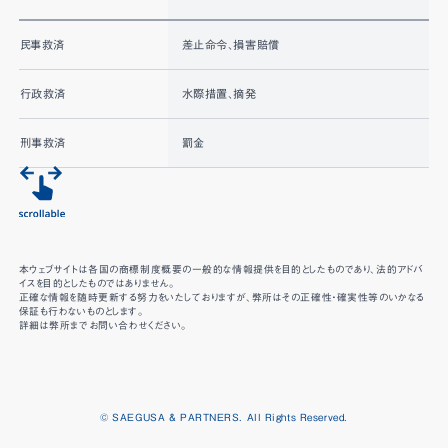
民事救済
差止命令、損害賠償
行政救済
水際措置、摘発
刑事救済
罰金
本ウェブサイトは各国の商標制度概要の一般的な情報提供を目的としたものであり、法的アドバ
イスを目的としたものではありません。
正確な情報を随時更新する努力をいたしておりますが、弊所はその正確性・確実性等のいかなる
保証も行わないものとします。
詳細は弊所までお問い合わせください。
© SAEGUSA & PARTNERS. All Rights Reserved.