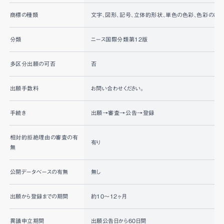
商標の種類
文字、図形、記号、立体的形状、単色の色彩、色彩の組み
分類
ニース国際分類第12版
多区分出願の可否
否
出願手数料
お問い合わせください。
手続き
出願→審査→公告→登録
相対的拒絶理由の審査の有
有り
無
公開データベースの有無
無し
出願から登録までの期間
約10〜12ヶ月
異議申立期間
出願公告日から60日間