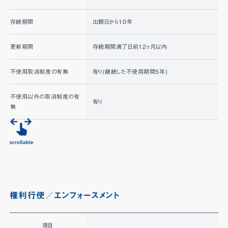
存続期間
出願日から10年
更新期間
存続期間満了日前12ヶ月以内
不使用取消制度の有無
有り(継続した不使用期間5年)
不使用以外の取消制度の有
有り
無
権利行使／エンフォースメント
項目
H