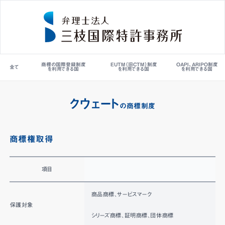
商標の国際登録制度
EUTM（旧CTM）制度
OAPI、ARIPO制度
全て
を利用できる国
を利用できる国
を利用できる国
クウェート
の商標制度
商標権取得
項目
H
商品商標、サービスマーク
保護対象
シリーズ商標、証明商標、団体商標