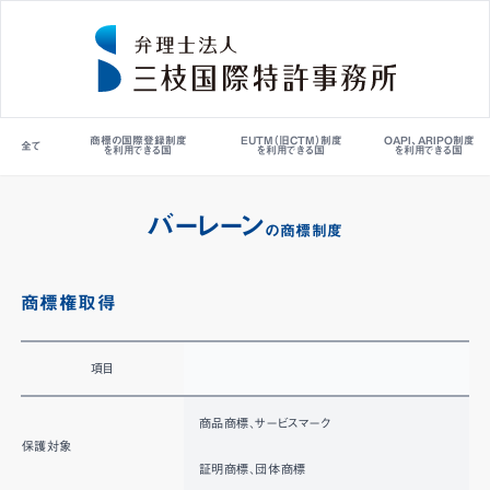
商標の国際登録制度
EUTM（旧CTM）制度
OAPI、ARIPO制度
全て
を利用できる国
を利用できる国
を利用できる国
バーレーン
の商標制度
商標権取得
項目
H
商品商標、サービスマーク
保護対象
証明商標、団体商標