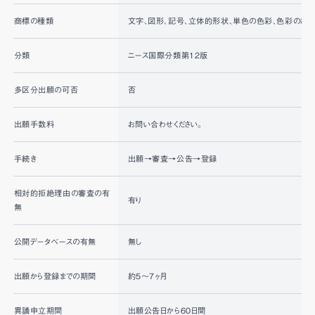
商標の種類
文字、図形、記号、立体的形状、単色の色彩、色彩の組み
分類
ニース国際分類第12版
多区分出願の可否
否
出願手数料
お問い合わせください。
手続き
出願→審査→公告→登録
相対的拒絶理由の審査の有
有り
無
公開データベースの有無
無し
出願から登録までの期間
約5〜7ヶ月
異議申立期間
出願公告日から60日間