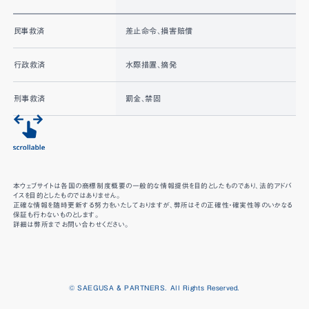
民事救済
差止命令、損害賠償
行政救済
水際措置、摘発
刑事救済
罰金、禁固
本ウェブサイトは各国の商標制度概要の一般的な情報提供を目的としたものであり、法的アドバ
イスを目的としたものではありません。
正確な情報を随時更新する努力をいたしておりますが、弊所はその正確性・確実性等のいかなる
保証も行わないものとします。
詳細は弊所までお問い合わせください。
© SAEGUSA & PARTNERS. All Rights Reserved.