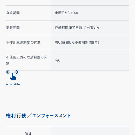
存続期間
出願日から10年
更新期間
存続期間満了日前12ヶ月以内
不使用取消制度の有無
有り(継続した不使用期間5年)
不使用以外の取消制度の有
有り
無
権利行使／エンフォースメント
項目
H