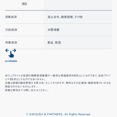
項目
H
民事救済
差止命令、損害賠償、その他
行政救済
水際措置
刑事救済
罰金、禁固
本ウェブサイトは各国の商標制度概要の一般的な情報提供を目的としたものであり、法的アドバ
イスを目的としたものではありません。
正確な情報を随時更新する努力をいたしておりますが、弊所はその正確性・確実性等のいかなる
保証も行わないものとします。
詳細は弊所までお問い合わせください。
© SAEGUSA & PARTNERS. All Rights Reserved.