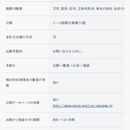
商標の種類
文字、図形、記号、立体的形状、単色の色彩、色彩の組み合
分類
ニース国際分類第12版
多区分出願の可否
可
出願手数料
お問い合わせください。
手続き
出願→審査→公告→登録
相対的拒絶理由の審査の有
有り
無
有り
公開データベースの有無
http://www.iponz.govt.nz/manage-ip
出願から登録までの期間
約6～12ヶ月間