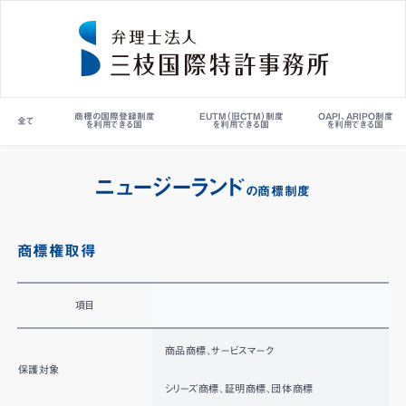
商標の国際登録制度
EUTM（旧CTM）制度
OAPI、ARIPO制度
全て
を利用できる国
を利用できる国
を利用できる国
ニュージーランド
の商標制度
商標権取得
項目
H
商品商標、サービスマーク
保護対象
シリーズ商標、証明商標、団体商標