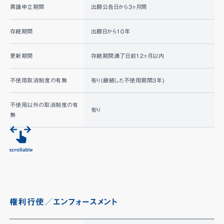
異議申立期間
出願公告日から3ヶ月間
存続期間
出願日から10年
更新期間
存続期間満了日前12ヶ月以内
不使用取消制度の有無
有り(継続した不使用期間3年)
不使用以外の取消制度の有
有り
無
権利行使／エンフォースメント