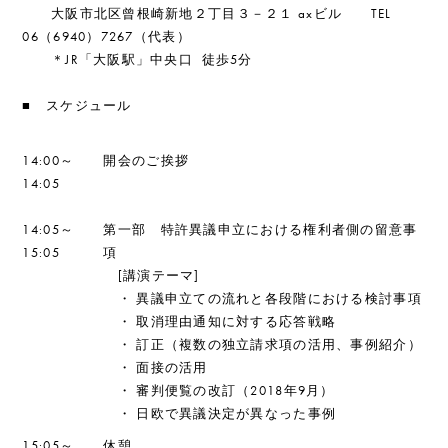
大阪市北区曾根崎新地２丁目３－２１ axビル
TEL
06（6940）7267（代表）
＊JR「大阪駅」中央口 徒歩5
分
■ スケジュール
14:00～
開会のご挨拶
14:05
14:05～
第一部 特許異議申立における権利者側の留意事
15:05
項
[講演テーマ]
・ 異議申立ての流れと各段階における検討事項
・ 取消理由通知に対する応答戦略
・ 訂正（複数の独立請求項の活用、事例紹介）
・ 面接の活用
・ 審判便覧の改訂（2018年9月）
・ 日欧で異議決定が異なった事例
15:05～
休憩