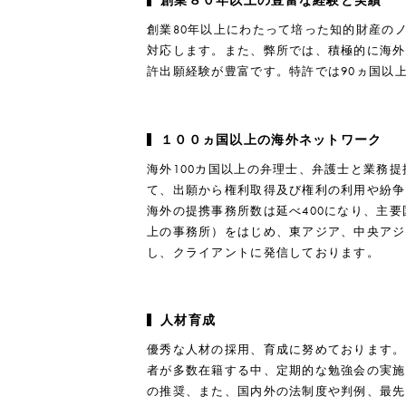
創業８０年以上の豊富な経験と実績
創業80年以上にわたって培った知的財産の
対応します。また、弊所では、積極的に海外
許出願経験が豊富です。特許では90ヵ国以
１００ヵ国以上の海外ネットワーク
海外100カ国以上の弁理士、弁護士と業務
て、出願から権利取得及び権利の利用や紛争
海外の提携事務所数は延べ400になり、主要
上の事務所）をはじめ、東アジア、中央アジ
し、クライアントに発信しております。
人材育成
優秀な人材の採用、育成に努めております。
者が多数在籍する中、定期的な勉強会の実施
の推奨、また、国内外の法制度や判例、最先