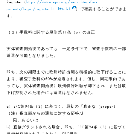
Register（
https://www.epo.org/searching-for-
patents/legal/register.html#tab1
）で確認することができま
す。
（２）手数料に関する規則第11条（b）の改正
実体審査開始後であっても、一定条件下で、審査手数料の一部
返還が可能となりました。
即ち、次の期限までに欧州特許出願を積極的に取下げることに
より、審査手数料の50%が返還されます。但し、同期限内であ
っても、実体審査開始後に欧州特許出願が却下され、または取
下げ擬制された場合には返還はなされません。
a) EPC第94条（3）に基づく、最初の「真正な（proper）」
（注）審査部からの通知に対する応答期
限、あるいは
b) 直接グラントされる場合、即ち、EPC第94条（3）に基づく
通知が発行されることなく、EPC規則