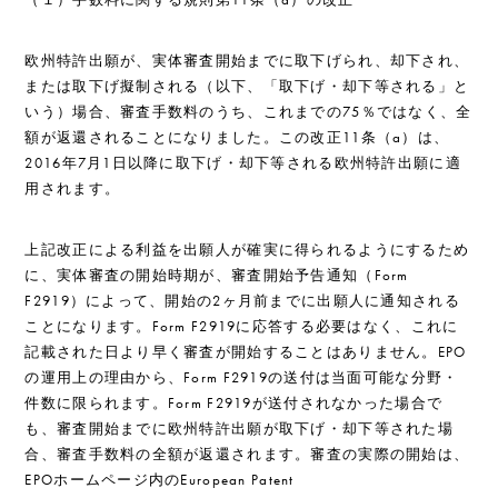
欧州特許出願が、実体審査開始までに取下げられ、却下され、
または取下げ擬制される（以下、「取下げ・却下等される」と
いう）場合、審査手数料のうち、これまでの75％ではなく、全
額が返還されることになりました。この改正11条（a）は、
2016年7月1日以降に取下げ・却下等される欧州特許出願に適
用されます。
上記改正による利益を出願人が確実に得られるようにするため
に、実体審査の開始時期が、審査開始予告通知（Form
F2919）によって、開始の2ヶ月前までに出願人に通知される
ことになります。Form F2919に応答する必要はなく、これに
記載された日より早く審査が開始することはありません。EPO
の運用上の理由から、Form F2919の送付は当面可能な分野・
件数に限られます。Form F2919が送付されなかった場合で
も、審査開始までに欧州特許出願が取下げ・却下等された場
合、審査手数料の全額が返還されます。審査の実際の開始は、
EPOホームページ内のEuropean Patent