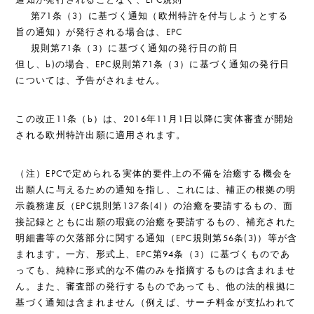
第71条（3）に基づく通知（欧州特許を付与しようとする
旨の通知）が発行される場合は、EPC
規則第71条（3）に基づく通知の発行日の前日
但し、b)の場合、EPC規則第71条（3）に基づく通知の発行日
については、予告がされません。
この改正11条（b）は、2016年11月1日以降に実体審査が開始
される欧州特許出願に適用されます。
（注）EPCで定められる実体的要件上の不備を治癒する機会を
出願人に与えるための通知を指し、これには、補正の根拠の明
示義務違反（EPC規則第137条(4)）の治癒を要請するもの、面
接記録とともに出願の瑕疵の治癒を要請するもの、補充された
明細書等の欠落部分に関する通知（EPC規則第56条(3)）等が含
まれます。一方、形式上、EPC第94条（3）に基づくものであ
っても、純粋に形式的な不備のみを指摘するものは含まれませ
ん。また、審査部の発行するものであっても、他の法的根拠に
基づく通知は含まれません（例えば、サーチ料金が支払われて