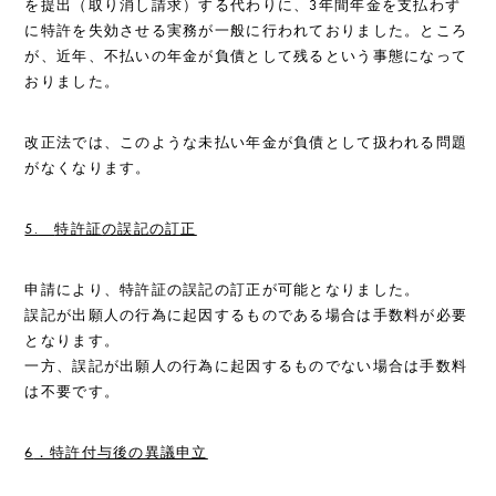
を提出（取り消し請求）する代わりに、3年間年金を支払わず
に特許を失効させる実務が一般に行われておりました。ところ
が、近年、不払いの年金が負債として残るという事態になって
おりました。
改正法では、このような未払い年金が負債として扱われる問題
がなくなります。
5.
特許証
の
誤記の訂正
申請により、特許証の誤記の訂正が可能となりました。
誤記が出願人の行為に起因するものである場合は手数料が必要
となります。
一方、誤記が出願人の行為に起因するものでない場合は手数料
は不要です。
6
．特許付与後の異議申立