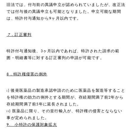
旧法では、付与前の異議申立が認められていましたが、改正法
では付与後の異議申立も可能となりました。申立可能な期間
は、特許付与通知から9ヶ月以内です。
7
．訂正審判
特許付与通知後、3ヶ月以内であれば、特許された請求の範
囲・明細書等に対する訂正審判の申請が可能です。
8
．特許権侵害の例外
i) 後発医薬品の製造承認申請のために医薬品を製造等すること
を特許権の効力の例外とする期間が、存続期間満了前2年から
存続期間満了前5年に延長されました。
ii) 医薬品に限り、その並行輸入が、特許権の侵害とならない
事が定められました。
9.
小特許の保護対象拡大