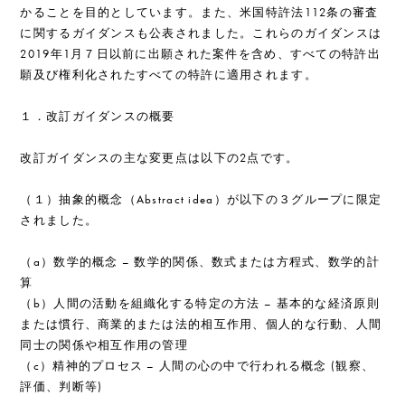
かることを目的としています。また、米国特許法112条の審査
に関するガイダンスも公表されました。これらのガイダンスは
2019年1月７日以前に出願された案件を含め、すべての特許出
願及び権利化されたすべての特許に適用されます。
１．改訂ガイダンスの概要
改訂ガイダンスの主な変更点は以下の2点です。
（１）抽象的概念（Abstract idea）が以下の３グループに限定
されました。
（a）数学的概念 – 数学的関係、数式または方程式、数学的計
算
（b）人間の活動を組織化する特定の方法 – 基本的な経済原則
または慣行、商業的または法的相互作用、個人的な行動、人間
同士の関係や相互作用の管理
（c）精神的プロセス – 人間の心の中で行われる概念 (観察、
評価、判断等)