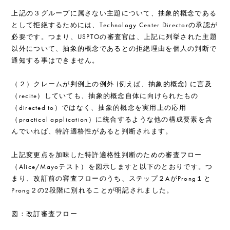
上記の３グループに属さない主題について、抽象的概念である
として拒絶するためには、Technology Center Directorの承認が
必要です。つまり、USPTOの審査官は、上記に列挙された主題
以外について、抽象的概念であるとの拒絶理由を個人の判断で
通知する事はできません。
（２）クレームが判例上の例外 (例えば、抽象的概念) に言及
（recite）していても、抽象的概念自体に向けられたもの
（directed to）ではなく、抽象的概念を実用上の応用
（practical application）に統合するような他の構成要素を含
んでいれば、特許適格性があると判断されます。
上記変更点を加味した特許適格性判断のための審査フロー
（Alice/Mayoテスト）を図示しますと以下のとおりです。つ
まり、改訂前の審査フローのうち、ステップ２AがProng１と
Prong２の2段階に別れることが明記されました。
図：改訂審査フロー