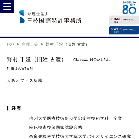
toggle navigation
TOP
弁理士等
野村 千澄（旧姓 古渡）
野村 千澄（旧姓 古渡）
Chizumi NOMURA-
FURUWATARI
大阪オフィス所属
経歴
信州大学医療技術短期学部衛生技術学科 卒業
臨床検査技師国家試験合格
奈良先端科学技術大学院大学バイオサイエンス研究