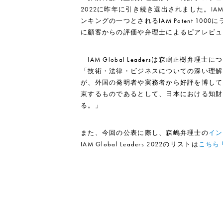
2022に昨年に引き続き選出されました。IAM 
ンキングの一つとされるIAM Patent 1
に顧客からの評価や弁理士によるピアレビュ
IAM Global Leadersは森嶋正樹弁
「技術・法律・ビジネスについての深い理解
が、外国の発明者や実務者から好評を博して
束するものであるとして、日本における知財
る。」
また、今回の公表に際し、森嶋弁理士の
イン
IAM Global Leaders 2022のリストは
こちら