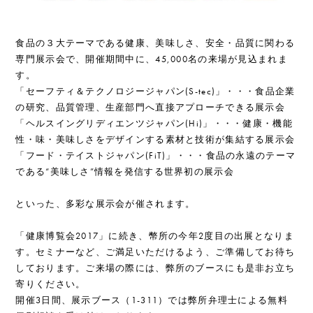
食品の３大テーマである健康、美味しさ、安全・品質に関わる
専門展示会で、開催期間中に、45,000名の来場が見込まれま
す。
「セーフティ＆テクノロジージャパン(S-tec)」・・・食品企業
の研究、品質管理、生産部門へ直接アプローチできる展示会
「ヘルスイングリディエンツジャパン(Hi)」・・・健康・機能
性・味・美味しさをデザインする素材と技術が集結する展示会
「フード・テイストジャパン(FiT)」・・・食品の永遠のテーマ
である“美味しさ”情報を発信する世界初の展示会
といった、多彩な展示会が催されます。
「健康博覧会2017」に続き、幣所の今年2度目の出展となりま
す。セミナーなど、ご満足いただけるよう、ご準備してお待ち
しております。ご来場の際には、弊所のブースにも是非お立ち
寄りください。
開催3日間、展示ブース（1-311）では弊所弁理士による無料