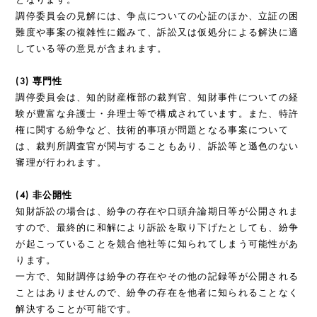
調停委員会の見解には、争点についての心証のほか、立証の困
難度や事案の複雑性に鑑みて、訴訟又は仮処分による解決に適
している等の意見が含まれます。
(3) 専門性
調停委員会は、知的財産権部の裁判官、知財事件についての経
験が豊富な弁護⼠・弁理⼠等で構成されています。また、特許
権に関する紛争など、技術的事項が問題となる事案について
は、裁判所調査官が関与することもあり、訴訟等と遜⾊のない
審理が⾏われます。
(4) 非公開性
知財訴訟の場合は、紛争の存在や口頭弁論期日等が公開されま
すので、最終的に和解により訴訟を取り下げたとしても、紛争
が起こっていることを競合他社等に知られてしまう可能性があ
ります。
一方で、知財調停は紛争の存在やその他の記録等が公開される
ことはありませんので、紛争の存在を他者に知られることなく
解決することが可能です。