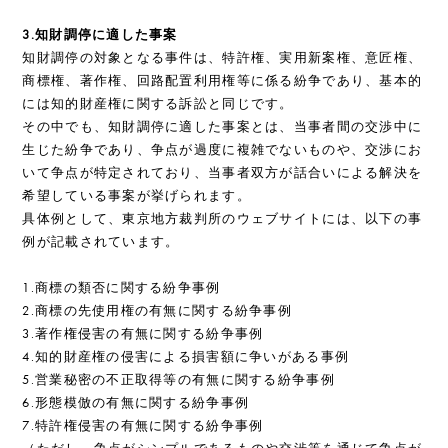
3.知財調停に適した事案
知財調停の対象となる事件は、特許権、実用新案権、意匠権、
商標権、著作権、回路配置利用権等に係る紛争であり、基本的
には知的財産権に関する訴訟と同じです。
その中でも、知財調停に適した事案とは、当事者間の交渉中に
生じた紛争であり、争点が過度に複雑でないものや、交渉にお
いて争点が特定されており、当事者双方が話合いによる解決を
希望している事案が挙げられます。
具体例として、東京地方裁判所のウェブサイトには、以下の事
例が記載されています。
1.商標の類否に関する紛争事例
2.商標の先使用権の有無に関する紛争事例
3.著作権侵害の有無に関する紛争事例
4.知的財産権の侵害による損害額に争いがある事例
5.営業秘密の不正取得等の有無に関する紛争事例
6.形態模倣の有無に関する紛争事例
7.特許権侵害の有無に関する紛争事例