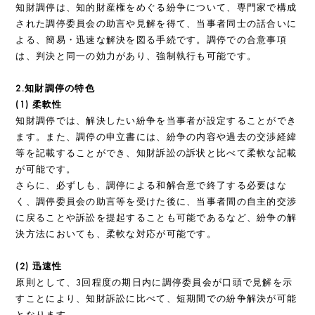
知財調停は、知的財産権をめぐる紛争について、専門家で構成
された調停委員会の助言や見解を得て、当事者同士の話合いに
よる、簡易・迅速な解決を図る手続です。調停での合意事項
は、判決と同⼀の効⼒があり、強制執⾏も可能です。
2.知財調停の特色
(1) 柔軟性
知財調停では、解決したい紛争を当事者が設定することができ
ます。また、調停の申⽴書には、紛争の内容や過去の交渉経緯
等を記載することができ、知財訴訟の訴状と比べて柔軟な記載
が可能です。
さらに、必ずしも、調停による和解合意で終了する必要はな
く、調停委員会の助言等を受けた後に、当事者間の自主的交渉
に戻ることや訴訟を提起することも可能であるなど、紛争の解
決方法においても、柔軟な対応が可能です。
(2) 迅速性
原則として、3回程度の期日内に調停委員会が口頭で見解を示
すことにより、知財訴訟に比べて、短期間での紛争解決が可能
となります。