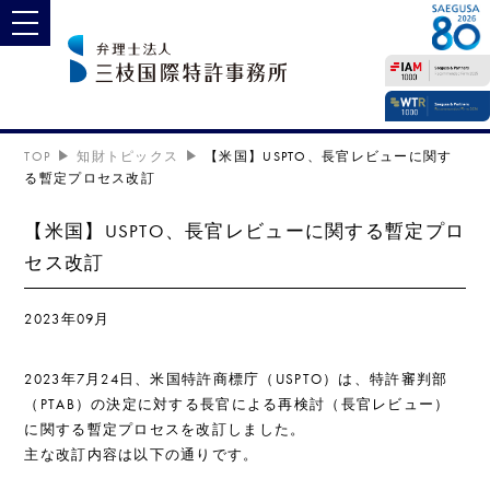
toggle navigation
TOP
知財トピックス
【米国】USPTO、長官レビューに関す
る暫定プロセス改訂
【米国】USPTO、長官レビューに関する暫定プロ
セス改訂
2023年09月
2023年7月24日、米国特許商標庁（USPTO）は、特許審判部
（PTAB）の決定に対する長官による再検討（長官レビュー）
に関する暫定プロセスを改訂しました。
主な改訂内容は以下の通りです。