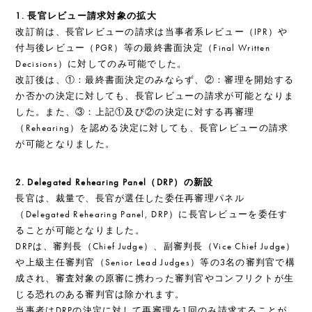
1. 長官レビュー請求対象の拡大
改訂前は、長官レビューの請求は当事者系レビュー（IPR）や
付与後レビュー（PGR）等の最終書面決定（Final Written
Decisions）に対してのみ可能でした。
改訂後は、①：最終書面決定のみならず、②：審理を開始する
か否かの決定に対しても、長官レビューの請求が可能となりま
した。また、③：上記①及び②の決定に対する再審理
（Rehearing）を認める決定に対しても、長官レビューの請求
が可能となりました。
2. Delegated Rehearing Panel（DRP）の新設
長官は、裁量で、長官が選任した委任再審理パネル
（Delegated Rehearing Panel, DRP）に長官レビューを委任す
ることが可能となりました。
DRPは、審判長（Chief Judge）、副審判長（Vice Chief Judge）
や上級主任審判官（Senior Lead Judges）等の3名の審判官で構
成され、審査対象の原審に携わった審判官やコンフリクトが生
じる恐れのある審判官は除かれます。
当事者はDRPの決定に対して再審理を1回のみ請求することが