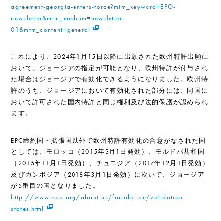
agreement-georgia-enters-force?mtm_keyword=EPO-
newsletter&mtm_medium=newsletter-
01&mtm_content=general
これにより、2024年1月15日以降に出願された欧州特許出願に
おいて、ジョージアの指定が可能となり、欧州特許が付与され
た場合はジョージアで有効化できるようになりました。欧州特
許のうち、ジョージアにおいて有効化された部分には、同国に
おいて許可された国内特許と同じ権利及び法的保護が認められ
ます。
EPC締約国・拡張国以外で欧州特許有効化の合意がなされた国
としては、モロッコ（2015年3月1日発効）、モルドバ共和国
（2015年11月1日発効）、チュニジア（2017年12月1日発効）
及びカンボジア（2018年3月1日発効）に次いで、ジョージア
が5番目の国となりました。
http://www.epo.org/about-us/foundation/validation-
states.html