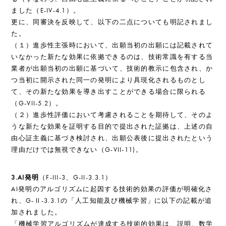
ました（E-IV-4.1）。
更に、同審決を反映して、以下の二点についても明記されまし
た。
（１）進歩性主張時において、出願当初の出願には記載されて
いなかった新たな効果に依拠できるのは、技術常識を有する当
業者が出願当初の出願に基づいて、技術的教示に包含され、か
つ当初に開示された同一の発明により具現化されるものとし
て、その新たな効果を導き出すことができる場合に限られる
（G-VII-5.2）。
（２）進歩性評価において考慮されることを期待して、そのよ
うな新たな効果を証明する目的で提出された証拠は、上述の自
由心証主義に基づき検討され、出願公表後に提出されたという
理由だけでは無視できない（G-VII-11)。
3.AI発明
（F-III-3、G-II-3.3.1）
AI発明のアルゴリズムに起因する技術的効果の評価が明確化さ
れ、G-Ⅱ-3.3.1の「人工知能及び機械学習」に以下の記載が追
加されました。
「機械学習アルゴリズムが達成する技術的効果は、説明、数学