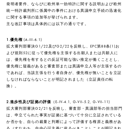
発明者要件、ならびに欧州単一効特許に関する説明および欧州
統一特許裁判所に係属中の事件における異議申立手続の迅速化
に関する事項の追加等が挙げられます。
主な改訂事項は具体的には以下の通りです。
1.優先権
(A-III-6.1)
拡大審判部審決G1/22及びG2/22を反映し、EPC第88条(1)お
よび規則52に従って優先権を主張する出願人または共願人に
は、優先権を有するとの反証可能な強い推定が働くこととし、
優先権に疑義があると審査部または異議申立人等が主張するの
であれば、当該主張を行う者自身が、優先権が無いことを立証
しなければならないことが明記されました（立証責任の転
換）。
2.進歩性及び証拠の評価
（E-IV-4.1, G-VII-5.2, G-VII-11)
拡大審判部審決G2/21を反映し、審査部・異議部等の担当部門
は、申立てられた事実が証拠に基づいて十分に立証されている
か否かを、自らの裁量と判断によって評価する権原と義務があ
る（すなわち、自由心証主義に依るべきこと）ことが明記され