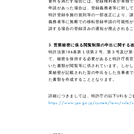
要件を満たす場合には、登録権利者が単独で
申請があった場合は、登録義務者等に対して
特許登録令施行規則等の一部改正により、譲
義務者等に無断での移転登録申請の可能性が
請する場合の登録済みの通知が廃止されるこ
3. 営業秘密に係る閲覧制限の申出に関する
特許法第186条第１項第２号、第３号及び
て、秘密を保持する必要があると特許庁長官
いた書類が閲覧等に供されています。しかし
業秘密が記載された旨の申出をした当事者で
た書類を作成することとなります。
詳細につきましては、特許庁の以下URLをご
https://www.jpo.go.jp/system/laws/rule/s