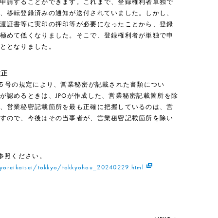
申請することができます。これまで、登録権利者単独で
、移転登録済みの通知が送付されていました。しかし、
渡証書等に実印の押印等が必要になったことから、登録
極めて低くなりました。そこで、登録権利者が単独で申
ととなりました。
改正
第５号の規定により、営業秘密が記載された書類につい
が認めるときは、JPOが作成した、営業秘密記載箇所を除
、営業秘密記載箇所を最も正確に把握しているのは、営
すので、今後はその当事者が、営業秘密記載箇所を除い
参照ください。
yoreikaisei/tokkyo/tokkyohou_20240229.html