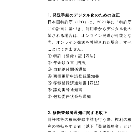
1. 発送手続のデジタル化のための改正
日本国特許庁（JPO）は、2021年に「特
この計画に基づき、利用者からデジタル化の
望される場合は、オンライン発送が可能とな
尚、オンライン発送を希望された場合、すべ
ことはできません。
① 特許（登録）証 [四法]
② 年金領収書 [四法]
③ 自動納付関係通知
④ 商標更新申請登録通知書
⑤ 移転登録済通知書 [四法]
⑥ 識別番号通知書
⑦ 包括委任状番号通知
2. 移転登録済通知に関する改正
特許権等の移転登録申請を行う際、権利の移
利の移転をする者（以下「登録義務者」とい