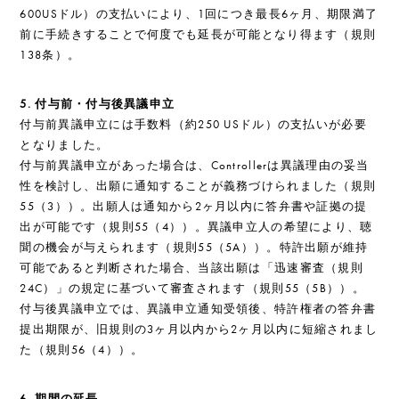
600USドル）の支払いにより、1回につき最長6ヶ月、期限満了
前に手続きすることで何度でも延長が可能となり得ます（規則
138条）。
5. 付与前・付与後異議申立
付与前異議申立には手数料（約250 USドル）の支払いが必要
となりました。
付与前異議申立があった場合は、Controllerは異議理由の妥当
性を検討し、出願に通知することが義務づけられました（規則
55（3））。出願人は通知から2ヶ月以内に答弁書や証拠の提
出が可能です（規則55（4））。異議申立人の希望により、聴
聞の機会が与えられます（規則55（5A））。特許出願が維持
可能であると判断された場合、当該出願は「迅速審査（規則
24C）」の規定に基づいて審査されます（規則55（5B））。
付与後異議申立では、異議申立通知受領後、特許権者の答弁書
提出期限が、旧規則の3ヶ月以内から2ヶ月以内に短縮されまし
た（規則56（4））。
6. 期間の延長