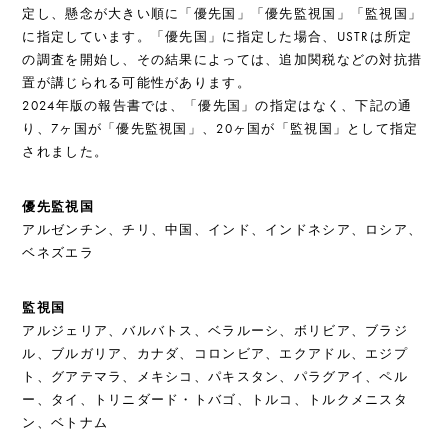
定し、懸念が大きい順に「優先国」「優先監視国」「監視国」
に指定しています。「優先国」に指定した場合、USTRは所定
の調査を開始し、その結果によっては、追加関税などの対抗措
置が講じられる可能性があります。
2024年版の報告書では、「優先国」の指定はなく、下記の通
り、7ヶ国が「優先監視国」、20ヶ国が「監視国」として指定
されました。
優先監視国
アルゼンチン、チリ、中国、インド、インドネシア、ロシア、
ベネズエラ
監視国
アルジェリア、バルバトス、ベラルーシ、ボリビア、ブラジ
ル、ブルガリア、カナダ、コロンビア、エクアドル、エジプ
ト、グアテマラ、メキシコ、パキスタン、パラグアイ、ペル
ー、タイ、トリニダード・トバゴ、トルコ、トルクメニスタ
ン、ベトナム