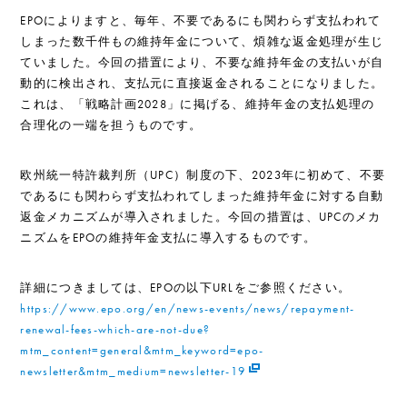
EPOによりますと、毎年、不要であるにも関わらず支払われて
しまった数千件もの維持年金について、煩雑な返金処理が生じ
ていました。今回の措置により、不要な維持年金の支払いが自
動的に検出され、支払元に直接返金されることになりました。
これは、「戦略計画2028」に掲げる、維持年金の支払処理の
合理化の一端を担うものです。
欧州統一特許裁判所（UPC）制度の下、2023年に初めて、不要
であるにも関わらず支払われてしまった維持年金に対する自動
返金メカニズムが導入されました。今回の措置は、UPCのメカ
ニズムをEPOの維持年金支払に導入するものです。
詳細につきましては、EPOの以下URLをご参照ください。
https://www.epo.org/en/news-events/news/repayment-
renewal-fees-which-are-not-due?
mtm_content=general&mtm_keyword=epo-
newsletter&mtm_medium=newsletter-19