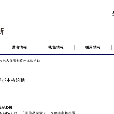
講演情報
執筆情報
採用情報
タ独占保護制度が本格始動
度が本格始動
認が必要
（NMPA）は、「医薬品試験データ保護実施措置