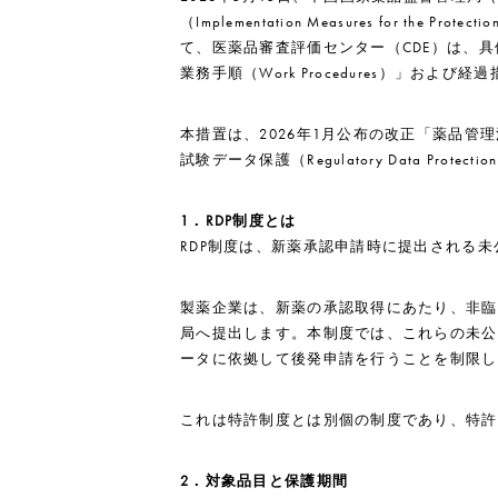
（Implementation Measures for the P
て、医薬品審査評価センター（CDE）は、
業務手順（Work Procedures）」およ
本措置は、2026年1月公布の改正「薬品
試験データ保護（Regulatory Data Pro
1
．RDP制度とは
RDP制度は、新薬承認申請時に提出される
製薬企業は、新薬の承認取得にあたり、非臨
局へ提出します。本制度では、これらの未公
ータに依拠して後発申請を行うことを制限し
これは特許制度とは別個の制度であり、特許
2
．対象品目と保護期間