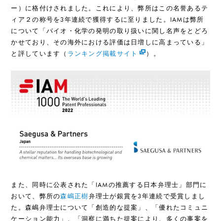
ー）に格付けされました。これにより、弊所はこの名誉あるテ
ィア２の称号を3年連続で獲得するに至りました。IAMは弊所
について「バイオ・化学の発明の取り扱いに関し名声をとどろ
かせており、その海外における評価は日増しに高まっている」
と評しています（
ランキング掲載サイト
）。
また、同時に公表された「IAMの推薦する日本弁理士」部門に
おいて、弊所の
森嶋正樹
弁理士が銀賞を3年連続で受賞しまし
た。森嶋弁理士について「創造的な提案」、「優れたコミュニ
ケーション能力」、「洞察に満ちた提案により、多くの事案を