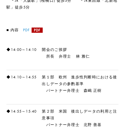
＊JR「大阪駅」(桜橋口) 徒歩5分 ＊JR東西線「北新地
駅」徒歩5分
■
内容
PDF
◆14:00～14:10
開会のご挨拶
所長 弁理士 林 雅仁
◆14:10～14:55
第１部 欧州 進歩性判断時における後
出しデータの参酌基準
パートナー弁理士 森嶋 正樹
◆14:55～15:40
第２部 米国 後出しデータの利用と注
意事項
パートナー弁理士 北野 善基