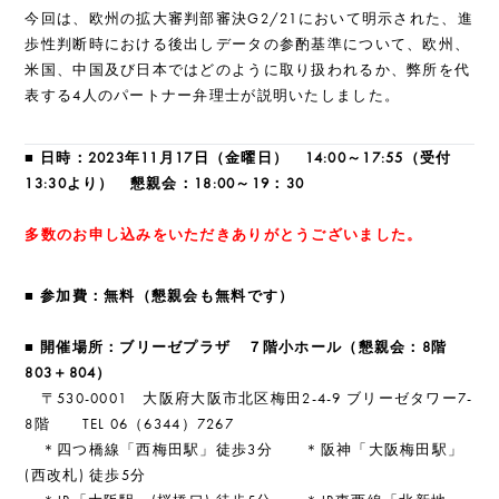
今回は、欧州の拡大審判部審決G2/21において明示された、進
歩性判断時における後出しデータの参酌基準について、欧州、
米国、中国及び日本ではどのように取り扱われるか、弊所を代
表する4人のパートナー弁理士が説明いたしました。
■ 日時：2023年11月17日（金曜日） 14:00～17:55（受付
13:30より） 懇親会：18:00～19：30
多数のお申し込みをいただきありがとうございました。
■ 参加費：無料（懇親会も無料です）
■ 開催場所：ブリーゼプラザ ７階小ホール（懇親会：8階
803＋804）
〒530-0001 大阪府大阪市北区梅田2-4-9 ブリーゼタワー7-
8階 TEL 06（6344）7267
＊四つ橋線「西梅田駅」徒歩3分 ＊阪神「大阪梅田駅」
(西改札) 徒歩5分