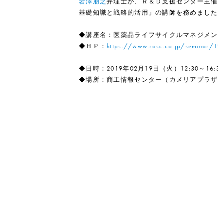
岩澤朋之
弁理士が、Ｒ＆Ｄ支援センター主催
基礎知識と戦略的活用」の講師を務めました
◆講座名：医薬品ライフサイクルマネジメン
◆ＨＰ：
https://www.rdsc.co.jp/seminar/
◆日時：2019年02月19日（火）12:30～16:
◆場所：商工情報センター（カメリアプラザ）