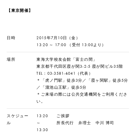
【東京開催】
日時
2015年7月10日（金）
13:20 ～ 17:00 （受付 13:00より）
場所
東海大学校友会館「富士の間」
東京都千代田区霞が関3-2-5 霞が関ビル35階
TEL：03-3581-6041（代表）
＊「虎ノ門駅」徒歩3分／「霞ヶ関駅」徒歩5分
／「溜池山王駅」徒歩5分
＊ご来場の際には公共交通機関をご利用くださ
い。
スケジュー
13:20
ご挨拶
ル
～
所長代行 弁理士 中川 博司
13:30