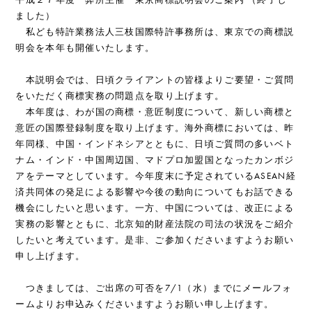
ました）
私ども特許業務法人三枝国際特許事務所は、東京での商標説
明会を本年も開催いたします。
本説明会では、日頃クライアントの皆様よりご要望・ご質問
をいただく商標実務の問題点を取り上げます。
本年度は、わが国の商標・意匠制度について、新しい商標と
意匠の国際登録制度を取り上げます。海外商標においては、昨
年同様、中国・インドネシアとともに、日頃ご質問の多いベト
ナム・インド・中国周辺国、マドプロ加盟国となったカンボジ
アをテーマとしています。今年度末に予定されているASEAN経
済共同体の発足による影響や今後の動向についてもお話できる
機会にしたいと思います。一方、中国については、改正による
実務の影響とともに、北京知的財産法院の司法の状況をご紹介
したいと考えています。是非、ご参加くださいますようお願い
申し上げます。
つきましては、ご出席の可否を7/1（水）までにメールフォ
ームよりお申込みくださいますようお願い申し上げます。