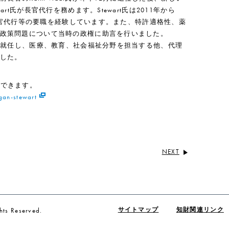
t氏が長官代行を務めます。Stewart氏は2011年から
副長官代行等の要職を経験しています。また、特許適格性、薬
政策問題について当時の政権に助言を行いました。
官に就任し、医療、教育、社会福祉分野を担当する他、代理
した。
入手できます。
gan-stewart
NEXT
ts Reserved.
サイトマップ
知財関連リンク