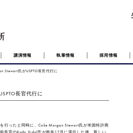
講演情報
執筆情報
採用情報
an Stewart氏がUSPTO長官代行に
氏がUSPTO長官代行に
ったと同時に、Coke Morgan Stewart氏が米国特許商
長官のKathi Vidal氏が昨年12月に退任した後、新しい