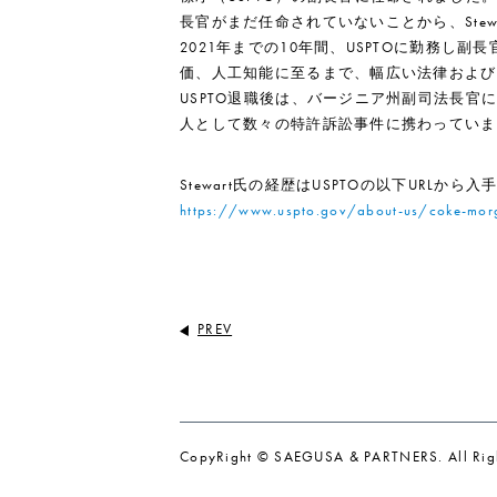
長官がまだ任命されていないことから、Stewar
2021年までの10年間、USPTOに勤務し
価、人工知能に至るまで、幅広い法律および
USPTO退職後は、バージニア州副司法長
人として数々の特許訴訟事件に携わっていま
Stewart氏の経歴はUSPTOの以下URLから
https://www.uspto.gov/about-us/coke-mor
PREV
CopyRight © SAEGUSA & PARTNERS. All Righ