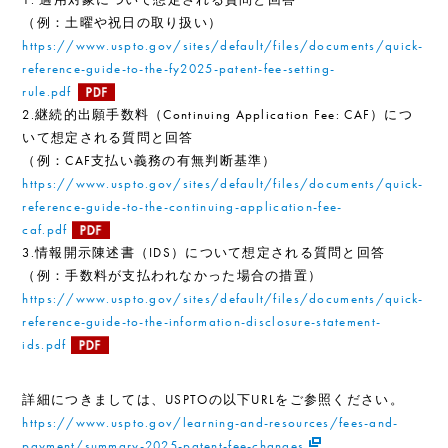
（例：土曜や祝日の取り扱い）
https://www.uspto.gov/sites/default/files/documents/quick-
reference-guide-to-the-fy2025-patent-fee-setting-
rule.pdf
2.継続的出願手数料（Continuing Application Fee: CAF）につ
いて想定される質問と回答
（例：CAF支払い義務の有無判断基準）
https://www.uspto.gov/sites/default/files/documents/quick-
reference-guide-to-the-continuing-application-fee-
caf.pdf
3.情報開示陳述書（IDS）について想定される質問と回答
（例：手数料が支払われなかった場合の措置）
https://www.uspto.gov/sites/default/files/documents/quick-
reference-guide-to-the-information-disclosure-statement-
ids.pdf
詳細につきましては、USPTOの以下URLをご参照ください。
https://www.uspto.gov/learning-and-resources/fees-and-
payment/summary-2025-patent-fee-changes