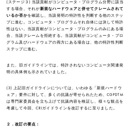
(ステージ３) 当該貢献がコンピュータ・プログラム分野に該当
する場合、それが
新規なハードウェアと併せてクレームされて
いるか否か
を確認し、当該発明の特許性を判断する他のステッ
プに進む。コンピュータ・プログラムそれ自体には決して特許
性はない。当該貢献がコンピュータ・プログラムのみにある場
合、当該クレームを拒絶する。当該貢献がコンピュータ・プロ
グラム及びハードウェアの両方にある場合は、他の特許性判断
ステップに進む。
また、旧ガイドラインでは、特許されないコンピュータ関連発
明の具体例も示されていました。
(3) 上記旧ガイドラインについては、いわゆる「新規ハードウ
ェア」要件に対して、多くの抗議が寄せられたため、CGPDTM
は専門家委員会を立ち上げて抗議内容を検証し、様々な観点を
考慮して今回、CRIガイドラインを改訂するに至りました。
２．改訂の要点：