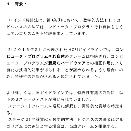
１．背景：
(1) インド特許法は、第3条(k)において、数学的方法もしくは
ビジネスの方法又はコンピュータ・プログラムそれ自体もしく
はアルゴリズムを不特許事由としています。
(2) ２０１６年２月に公表された旧CRIガイドラインでは、
コン
ピュータ・プログラムそれ自体
のクレームは拒絶され、コンピ
ュータ・プログラムが
新規なハードウェア
との相互作用により
新たな技術的効果が得られることが認められるような場合にの
み、特許性の判断がされると規定されていました。
より詳しくは、旧ガイドラインでは、特許性有無の判断に、以
下の３ステージテストが用いられていました。
(ステージ１) クレームを適切に解釈し、実質的な貢献を特定す
る。
(ステージ２) 当該貢献が数学的方法、ビジネスの方法又はアル
ゴリズムにのみ該当する場合は、当該クレームを拒絶する。