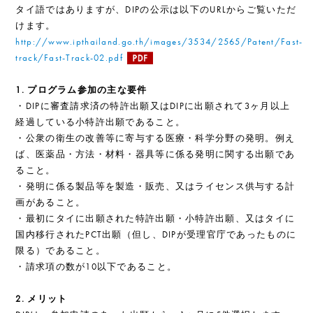
タイ語ではありますが、DIPの公示は以下のURLからご覧いただ
けます。
http://www.ipthailand.go.th/images/3534/2565/Patent/Fast-
track/Fast-Track-02.pdf
1. プログラム参加の主な要件
・DIPに審査請求済の特許出願又はDIPに出願されて3ヶ月以上
経過している小特許出願であること。
・公衆の衛生の改善等に寄与する医療・科学分野の発明。例え
ば、医薬品・方法・材料・器具等に係る発明に関する出願であ
ること。
・発明に係る製品等を製造・販売、又はライセンス供与する計
画があること。
・最初にタイに出願された特許出願・小特許出願、又はタイに
国内移行されたPCT出願（但し、DIPが受理官庁であったものに
限る）であること。
・請求項の数が10以下であること。
2. メリット