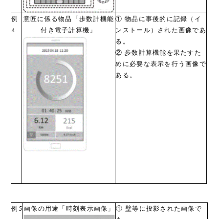
例
意匠に係る物品「歩数計機能
① 物品に事後的に記録（イ
4
付き電子計算機」
ンストール）された画像であ
る。
② 歩数計算機能を果たすた
めに必要な表示を行う画像で
ある。
例5
画像の用途「時刻表示画像」
① 壁等に投影された画像で