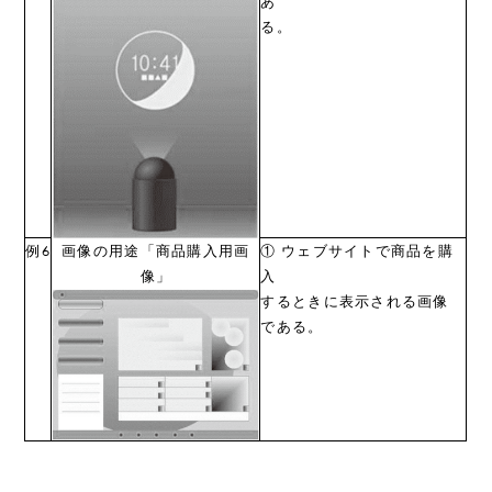
あ
る。
例6
画像の用途「商品購入用画
① ウェブサイトで商品を購
像」
入
するときに表示される画像
である。