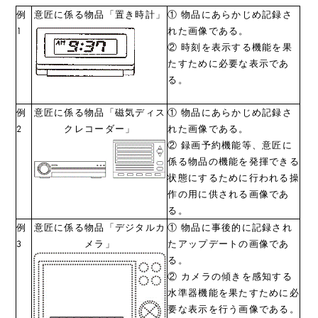
例
意匠に係る物品「置き時計」
① 物品にあらかじめ記録さ
1
れた画像である。
② 時刻を表示する機能を果
たすために必要な表示であ
る。
例
意匠に係る物品「磁気ディス
① 物品にあらかじめ記録さ
2
クレコーダー」
れた画像である。
② 録画予約機能等、意匠に
係る物品の機能を発揮できる
状態にするために行われる操
作の用に供される画像であ
る。
例
意匠に係る物品「デジタルカ
① 物品に事後的に記録され
3
メラ」
たアップデートの画像であ
る。
② カメラの傾きを感知する
水準器機能を果たすために必
要な表示を行う画像である。