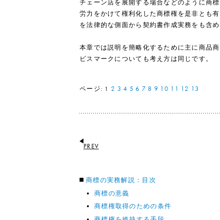
チェーン店を展開する場合などのように商標
労力をかけて権利化した商標権を是非とも有
を法律的な側面から契約書作成実務をも含め
本章では説明を簡略化するために主に商品商
ビスマークについても考え方は同じです。
ページ:
2
3
4
5
6
7
8
9
10
11
12
13
1
PREV
商標の実務解説：目次
商標の意義
商標権取得のための条件
商標権を維持する手段