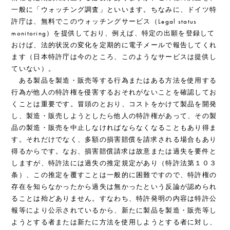
一般に「ウォッチング調査」といいます。ちなみに、ドイツ特
許庁は、無料でこのウォッチングサービス（Legal status
monitoring）を提供しており、例えば、特定の出願を登録して
おけば、法的状況の変化を定期的に電子メールで報告してくれ
ます（日本特許庁は今のところ、このようなサービスは提供し
ていない）。
ある製品を製造・販売等する行為またはある方法を使用する
行為が他人の特許権を侵害するおそれがないことを確認してお
くことは重要です。冒頭のとおり、コストをかけて製品を開発
し、製造・販売しようとしたら他人の特許権があって、その製
品の製造・販売を中止しなければならなくなることもあり得ま
す。それだけでなく、多額の損害賠償を請求される場合もあり
得るからです。なお、損害賠償請求は故意または過失を要件と
しますが、特許法には過失の推定規定があり（特許法第１０３
条）、この推定を覆すことは一般的に困難ですので、特許権の
存在を知らなかったから過失は無かったという反論が認められ
ることは殆どありません。すなわち、特許発明の内容は特許公
報等により公示されているから、新たに製品を製造・販売等し
ようとする者または新たに方法を使用しようとする者に対し、