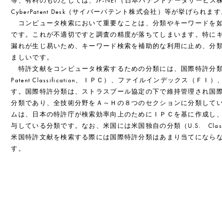
等、有料のものとしては、JP-NET（日本パテントデータサービス
CyberPatent Desk（サイバーパテント株式会社）等が挙げられま
コンピュータ検索において重要なことは、分類やキーワードを如
です。これが不適切ですと調査の精度が落ちてしまいます。特に
漏れが生じ易いため、キーワード検索を補助的な利用に止め、分
ましいです。
特許文献をコンピュータ検索するための分類には、国際特許分類（Inte
Patent Classification、ＩＰＣ）、ファイルインデックス（
す。国際特許分類は、ストラスブール協定の下で維持管理され国
分類であり、全技術分野をＡ～Ｈの８つのセクションに分類して
ムは、日本の特許庁が検索効率向上のためにＩＰＣを基に作成し
与している分類です。なお、米国には米国独自の分類（U.S. Classif
米国特許文献を検索する際には国際特許分類はあまり当てになら
す。