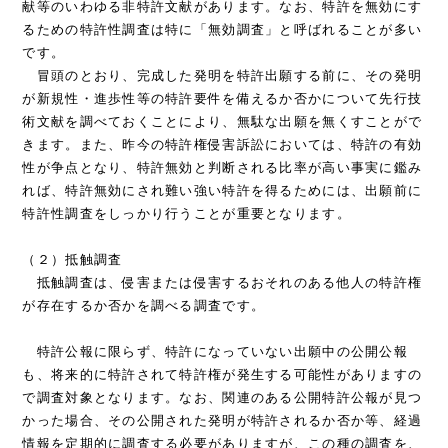
献等のいわゆる非特許文献があります。なお、特許を無効にす
るための特許性調査は特に「無効調査」と呼ばれることが多い
です。
冒頭のとおり、完成した発明を特許出願する前に、その発明
が新規性・進歩性等の特許要件を備えるか否かについて先行技
術文献を調べておくことにより、無駄な出願を無くすことがで
きます。また、昨今の特許権侵害訴訟においては、特許の有効
性が争点となり、特許無効と判断される比率が高い事実に鑑み
れば、特許無効にされ難い強い特許を得るためには、出願前に
特許性調査をしっかり行うことが重要となります。
（２）抵触調査
抵触調査は、侵害または侵害するおそれのある他人の特許権
が存在するか否かを調べる調査です。
特許公報に限らず、特許になっていない出願中の公開公報
も、将来的に特許されて特許権が発生する可能性がありますの
で調査対象となります。なお、関連のある公開特許公報が見つ
かった場合、その公開された発明が特許されるか否か等、経過
情報を定期的に調査する必要がありますが、この種の調査を、