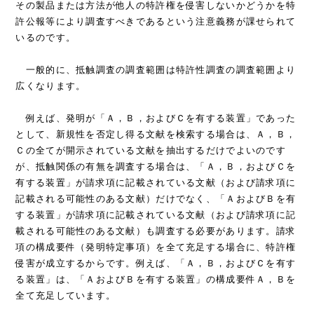
その製品または方法が他人の特許権を侵害しないかどうかを特
許公報等により調査すべきであるという注意義務が課せられて
いるのです。
一般的に、抵触調査の調査範囲は特許性調査の調査範囲より
広くなります。
例えば、発明が「Ａ，Ｂ，およびＣを有する装置」であった
として、新規性を否定し得る文献を検索する場合は、Ａ，Ｂ，
Ｃの全てが開示されている文献を抽出するだけでよいのです
が、抵触関係の有無を調査する場合は、「Ａ，Ｂ，およびＣを
有する装置」が請求項に記載されている文献（および請求項に
記載される可能性のある文献）だけでなく、「ＡおよびＢを有
する装置」が請求項に記載されている文献（および請求項に記
載される可能性のある文献）も調査する必要があります。請求
項の構成要件（発明特定事項）を全て充足する場合に、特許権
侵害が成立するからです。例えば、「Ａ，Ｂ，およびＣを有す
る装置」は、「ＡおよびＢを有する装置」の構成要件Ａ，Ｂを
全て充足しています。