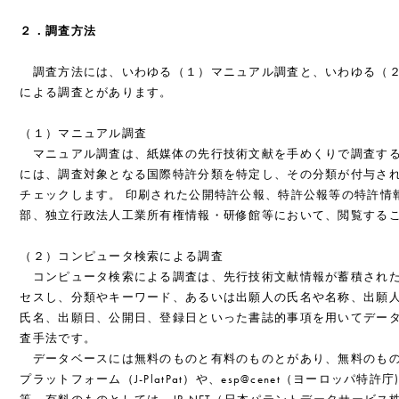
２．調査方法
調査方法には、いわゆる（１）マニュアル調査と、いわゆる（２
による調査とがあります。
（１）マニュアル調査
マニュアル調査は、紙媒体の先行技術文献を手めくりで調査する
には、調査対象となる国際特許分類を特定し、その分類が付与さ
チェックします。 印刷された公開特許公報、特許公報等の特許情
部、独立行政法人工業所有権情報・研修館等において、閲覧する
（２）コンピュータ検索による調査
コンピュータ検索による調査は、先行技術文献情報が蓄積された
セスし、分類やキーワード、あるいは出願人の氏名や名称、出願
氏名、出願日、公開日、登録日といった書誌的事項を用いてデー
査手法です。
データベースには無料のものと有料のものとがあり、無料のもの
プラットフォーム（J-PlatPat）や、esp@cenet（ヨーロッパ特許