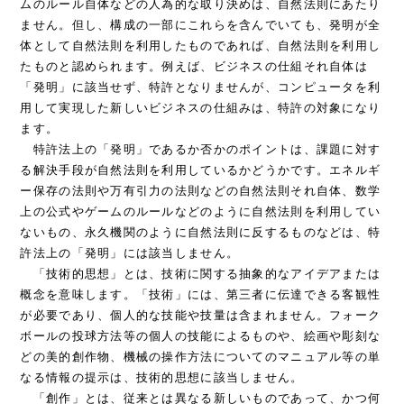
ムのルール自体などの人為的な取り決めは、自然法則にあたり
ません。但し、構成の一部にこれらを含んでいても、発明が全
体として自然法則を利用したものであれば、自然法則を利用し
たものと認められます。例えば、ビジネスの仕組それ自体は
「発明」に該当せず、特許となりませんが、コンピュータを利
用して実現した新しいビジネスの仕組みは、特許の対象になり
ます。
特許法上の「発明」であるか否かのポイントは、課題に対す
る解決手段が自然法則を利用しているかどうかです。エネルギ
ー保存の法則や万有引力の法則などの自然法則それ自体、数学
上の公式やゲームのルールなどのように自然法則を利用してい
ないもの、永久機関のように自然法則に反するものなどは、特
許法上の「発明」には該当しません。
「技術的思想」とは、技術に関する抽象的なアイデアまたは
概念を意味します。「技術」には、第三者に伝達できる客観性
が必要であり、個人的な技能や技量は含まれません。フォーク
ボールの投球方法等の個人の技能によるものや、絵画や彫刻な
どの美的創作物、機械の操作方法についてのマニュアル等の単
なる情報の提示は、技術的思想に該当しません。
「創作」とは、従来とは異なる新しいものであって、かつ何