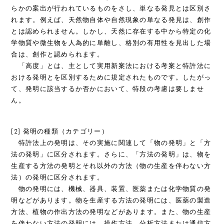
らかの案出が行われているものをさし、単なる発見とは区別さ
れます。例えば、天然物自体や自然現象の単なる発見は、創作
とは認められません。しかし、天然に存在する中から特定の化
学物質や微生物を人為的に単離し、格別の有用性を見出した場
合は、創作と認められます。
「高度」とは、主として実用新案法における考案と特許法に
おける発明とを区別するために規定されたものです。したがっ
て、発明に該当するか否かにおいて、特段の考慮は要しませ
ん。
[2] 発明の種類（カテゴリー）
特許法上の発明は、その実施に関連して「物の発明」と「方
法の発明」に区分されます。さらに、「方法の発明」は、物を
生産する方法の発明とそれ以外の方法（物の生産を伴わない方
法）の発明に区分されます。
物の発明には、機械、器具、装置、医薬または化学物質の発
明などがあります。物を生産する方法の発明には、医薬の製造
方法、植物の作出方法の発明などがあります。また、物の生産
を伴わない方法の発明には、操作方法、分析方法または通信方